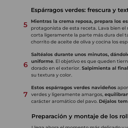
Espárragos verdes: frescura y te
Mientras la crema reposa, prepara los e
5
protagonista de esta receta. Lava bien el 
corta ligeramente la parte más dura del t
chorrito de aceite de oliva y cocina los e
Saltéalos durante unos minutos, dándole
uniforme
. El objetivo es que queden tier
6
dorado en el exterior.
Salpimienta al final
su textura y color.
Estos espárragos verdes navideños
aport
7
verdes y ligeramente amargos,
equilibra
carácter aromático del pavo.
Déjalos tem
Preparación y montaje de los rol
Llega ahora el momento más delicado y vis