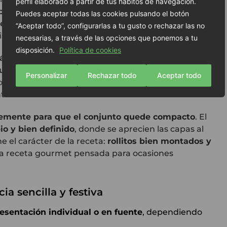
perfil elaborado a partir de tus hábitos de navegación.
 pavo con trufa y boletus ElPozo 1954 Premium
Puedes aceptar todas las cookies pulsando el botón
seca
. Extiéndelas con cuidado y dóblalas ligeramente
“Aceptar todo”, configurarlas a tu gusto o rechazar las no
itar el enrollado.
necesarias, a través de las opciones que ponemos a tu
disposición.
Política de cookies
párragos verdes
, según su tamaño, alineándolos en
ueña cantidad de crema de castañas
, repartida de
Personalizar
Rechazar todo
Aceptar todo
tante no sobrecargar el relleno para que el rollito
te.
vemente para que el conjunto quede compacto
. El
pio y bien definido
, donde se aprecien las capas al
ne el carácter de la receta:
rollitos bien montados y
na receta gourmet pensada para ocasiones
ia sencilla y festiva
esentación individual o en fuente
, dependiendo