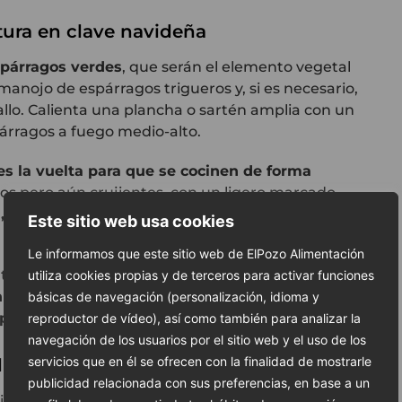
xtura en clave navideña
spárragos verdes
, que serán el elemento vegetal
manojo de espárragos trigueros y, si es necesario,
allo. Calienta una plancha o sartén amplia con un
spárragos a fuego medio-alto.
s la vuelta para que se cocinen de forma
nos pero aún crujientes, con un ligero marcado
, justo antes de retirarlos del fuego
, para mantener
Este sitio web usa cookies
Le informamos que este sitio web de ElPozo Alimentación
an un contraste perfecto al conjunto: frescos,
utiliza cookies propias y de terceros para activar funciones
n la untuosidad de la crema de castañas
y el
básicas de navegación (personalización, idioma y
plar unos minutos antes de montar los rollitos
.
reproductor de vídeo), así como también para analizar la
navegación de los usuarios por el sitio web y el uso de los
servicios que en él se ofrecen con la finalidad de mostrarle
litos de pavo trufado
publicidad relacionada con sus preferencias, en base a un
ual de la receta: el montaje de los rollitos de pavo