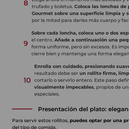
8
trufado y boletus.
Coloca las lonchas de
Gourmet sobre una superficie limpia y 
por la mitad para darles más cuerpo y facil
Sobre cada loncha, coloca uno o dos es
el centro.
Añade a continuación una peq
9
forma uniforme, pero sin excesos. Es impor
cierre bien y mantenga una forma elegan
Enrolla con cuidado, presionando sua
resultado debe ser
un rollito firme, lim
10
cortarlo o servirlo entero. Este paso defi
visualmente impecables
, propios de u
especiales.
Presentación del plato: eleganc
Para servir estos rollitos,
puedes optar por una pr
del tipo de comida.