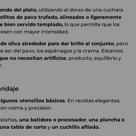
ondo del plato,
utilizando el dorso de una cuchara
ollitos de pavo trufado, alineados o ligeramente
e bien servido templado,
lo que permite que los
presen con mayor intensidad.
e oliva alrededor para dar brillo al conjunto
, pero
e ser del pavo, los espárragos y la crema. Estamos
ue no necesitan artificios
: producto, equilibrio y
r.
ridaje
lgunos utensilios básicos
. En recetas elegantes
con calma y precisión.
astañas,
una batidora o procesador
,
una plancha
o
una tabla de corte
y
un cuchillo afilado.