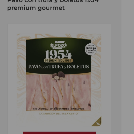
Pavo con trufa y boletus 1954
premium gourmet