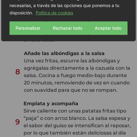
Incorpora el caldo al sofrito
necesarias, a través de las opciones que ponemos a tu
Cuando el sofrito esté bien cocinado, añade
disposición.
Política de cookies
el caldo (de carne o verduras) y deja que
7
rompa a hervir. Esta será la base de cocción
Personalizar
Rechazar todo
Aceptar todo
de las albóndigas. Remueve y ajusta de sal
si hace falta.
Añade las albóndigas a la salsa
Una vez fritas, escurre las albóndigas y
agrégalas directamente a la cazuela con la
8
salsa. Cocina a fuego medio-bajo durante
20 minutos, removiendo de vez en cuando
con suavidad para que no se rompan.
Emplata y acompaña
Sirve caliente con unas patatas fritas tipo
“paja” o con arroz blanco. La salsa espesa y
9
el sabor del guiso se intensifican al reposar,
por lo que también están deliciosas al día