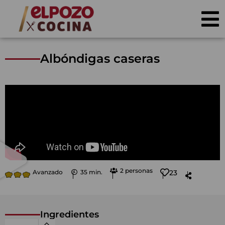
Albóndigas caseras
2 personas
Avanzado
35 min.
23
Ingredientes