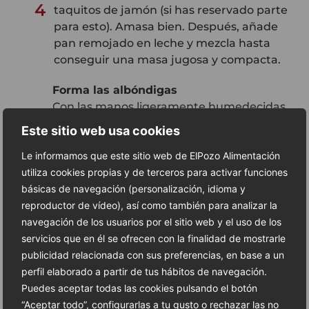
4
taquitos de jamón (si has reservado parte
para esto). Amasa bien. Después, añade
pan remojado en leche y mezcla hasta
conseguir una masa jugosa y compacta.
Forma las albóndigas
Con las manos ligeramente humedecidas,
5
forma bolitas del tamaño de una nuez.
Este sitio web usa cookies
Enharínalas ligeramente para que
mantengan su forma al freírlas.
Le informamos que este sitio web de ElPozo Alimentación
utiliza cookies propias y de terceros para activar funciones
Fríe las albóndigas
básicas de navegación (personalización, idioma y
Calienta aceite en una sartén profunda
reproductor de vídeo), así como también para analizar la
hasta que humee ligeramente. Fríe las
navegación de los usuarios por el sitio web y el uso de los
6
albóndigas hasta que estén doradas por
servicios que en él se ofrecen con la finalidad de mostrarle
fuera. No es necesario que se cocinen del
publicidad relacionada con sus preferencias, en base a un
todo por dentro, ya que terminarán de
perfil elaborado a partir de tus hábitos de navegación.
hacerse en la salsa.
Puedes aceptar todas las cookies pulsando el botón
“Aceptar todo”, configurarlas a tu gusto o rechazar las no