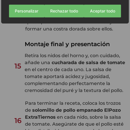
Finalmente,
hornea los nidos a 200 ºC
durante 15 minutos
o hasta que estén
Personalizar
Rechazar todo
Aceptar todo
14
dorados y crujientes en los bordes. El
queso parmesano debería fundirse y
formar una costra dorada sobre ellos.
Montaje final y presentación
Retira los nidos del horno y, con cuidado,
añade una
cucharada de salsa de tomate
15
en el centro de cada uno. La salsa de
tomate aportará acidez y jugosidad,
complementando perfectamente la
cremosidad del puré y la textura del pollo.
Para terminar la receta, coloca los trozos
de
solomillo de pollo empanado ElPozo
ExtraTiernos
en cada nido, sobre la salsa
16
de tomate. Asegúrate de que el pollo esté