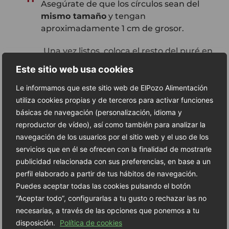
Asegúrate de que los círculos sean del
mismo tamaño
y tengan
aproximadamente 1 cm de grosor.
Una vez listos, coloca el resto del puré en
una
manga pastelera
con una boquilla
Este sitio web usa cookies
ancha y rizada. Comienza a formar los
bordes de los nidos alrededor de cada
Le informamos que este sitio web de ElPozo Alimentación
12
círculo
, aplicando el puré en espiral hacia
utiliza cookies propias y de terceros para activar funciones
arriba hasta lograr un pequeño borde de
básicas de navegación (personalización, idioma y
unos 2-3 cm de altura. Estos bordes
reproductor de vídeo), así como también para analizar la
mantendrán el relleno en su lugar.
navegación de los usuarios por el sitio web y el uso de los
servicios que en él se ofrecen con la finalidad de mostrarle
Antes de hornear, espolvorea
publicidad relacionada con sus preferencias, en base a un
generosamente
queso parmesano rallado
perfil elaborado a partir de tus hábitos de navegación.
13
sobre los nidos. Esto añadirá un toque
Puedes aceptar todas las cookies pulsando el botón
crujiente y un sabor umami delicioso al
“Aceptar todo”, configurarlas a tu gusto o rechazar las no
plato.
necesarias, a través de las opciones que ponemos a tu
disposición.
Política de cookies