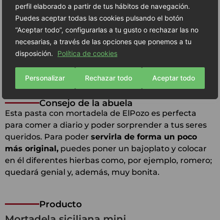
Para servirlo, coge un plato hondo de los
perfil elaborado a partir de tus hábitos de navegación.
más bonitos que tengas y echa la pasta con
Puedes aceptar todas las cookies pulsando el botón
cuidado. Ralla un poco de parmesano
“Aceptar todo”, configurarlas a tu gusto o rechazar las no
6
encima de ella y, si quieres un toque aún
necesarias, a través de las opciones que ponemos a tu
más especial, coloca un par de hojas de
disposición.
Política de cookies
albahaca fresca.
Personalizar
Rechazar todo
Aceptar todo
Consejo de la abuela
Esta pasta con mortadela de ElPozo es perfecta
para comer a diario y poder sorprender a tus seres
queridos. Para poder
servirla de forma un poco
más original,
puedes poner un bajoplato y colocar
en él diferentes hierbas como, por ejemplo, romero;
quedará genial y, además, muy bonita.
Producto
Mortadela siciliana mini