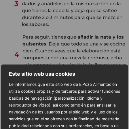
3
dados y añádelos en la misma sartén en la
que tienes la cebolla y deja que se saltee
durante 2 o 3 minutos para que se mezclen
los sabores.
Para seguir, tienes que
añadir la nata y los
guisantes
. Deja que todo se una y se cocine
bien. Cuando veas que la elaboración está
4
compuesta por una mezcla cremosa, echa
sal y pimienta al gusto. Esto te llevará más o
menos unos 8 minutos.
Este sitio web usa cookies
Llega el momento de unirlo todo. En esta
Le informamos que este sitio web de ElPozo Alimentación
mezcla
vierte la pasta
que ya has escurrido
utiliza cookies propias y de terceros para activar funciones
previamente y remuévelo todo muy bien. Si
básicas de navegación (personalización, idioma y
5
notas que necesita un poco más de
reproductor de vídeo), así como también para analizar la
consistencia, puedes añadir un vaso del
navegación de los usuarios por el sitio web y el uso de los
agua de la cocción de la pasta.
servicios que en él se ofrecen con la finalidad de mostrarle
publicidad relacionada con sus preferencias, en base a un