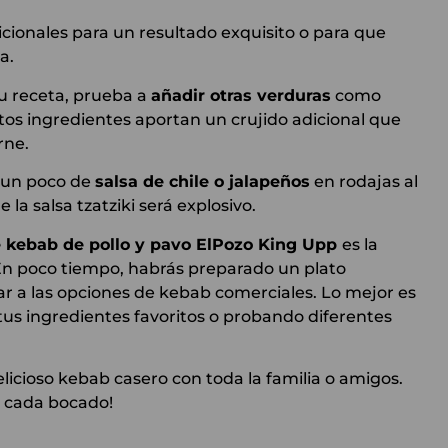
ionales para un resultado exquisito o para que
a.
tu receta, prueba a
añadir otras verduras
como
Estos ingredientes aportan un crujido adicional que
rne.
e un poco de
salsa de chile o jalapeños
en rodajas al
 la salsa tzatziki será explosivo.
de kebab de pollo y pavo ElPozo King Upp
es la
En poco tiempo, habrás preparado un plato
ar a las opciones de kebab comerciales. Lo mejor es
tus ingredientes favoritos o probando diferentes
licioso kebab casero con toda la familia o amigos.
e cada bocado!