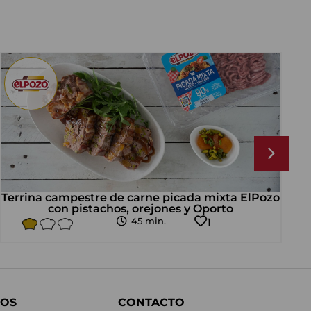
Terrina campestre de carne picada mixta ElPozo
con pistachos, orejones y Oporto
a
45 min.
1
OS
CONTACTO