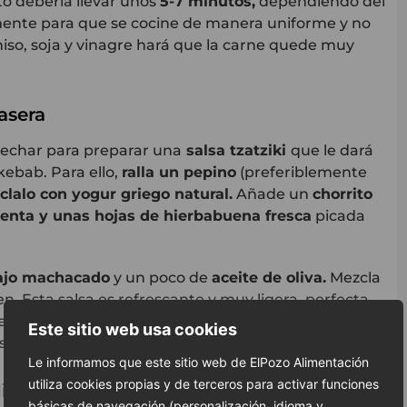
o debería llevar unos
5-7 minutos
,
dependiendo del
mente para que se cocine de manera uniforme y no
so, soja y vinagre hará que la carne quede muy
casera
vechar para preparar una
salsa
tzatziki
que le dará
 kebab. Para ello,
ralla un pepino
(preferiblemente
clalo con
yogur griego natural
.
Añade un
chorrito
ienta y unas hojas de hierbabuena fresca
picada
 ajo machacado
y un poco de
aceite de oliva
.
Mezcla
n. Esta salsa es refrescante y muy ligera, perfecta
e.
Déjala reposar en la nevera hasta el momento de
Este sitio web usa cookies
os los sabores se mezclen aún más.
Le informamos que este sitio web de ElPozo Alimentación
utiliza cookies propias y de terceros para activar funciones
ientes frescos
básicas de navegación (personalización, idioma y