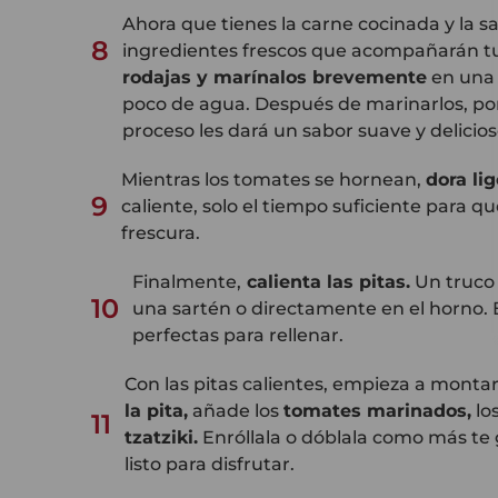
Ahora que tienes la carne cocinada y la s
8
ingredientes frescos que acompañarán t
rodajas y marínalos brevemente
en una 
poco de agua. Después de marinarlos, pon
proceso les dará un sabor suave y delicios
Mientras los tomates se hornean,
dora li
9
caliente, solo el tiempo suficiente para 
frescura.
Finalmente,
calienta las pitas
.
Un truco 
10
una sartén o directamente en el horno.
perfectas para rellenar.
Con las pitas calientes, empieza a montar
la pita
,
añade los
tomates marinados
,
lo
11
tzatziki
.
Enróllala o dóblala como más te gu
listo para disfrutar.