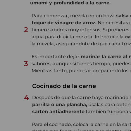
umami y profundidad a la carne
.
Para comenzar, mezcla en un
bowl
salsa 
toque de vinagre de arroz
.
No necesitas 
2
tienen sabores muy intensos. Si prefiere
agua para diluir la mezcla. Introduce la
ca
la mezcla, asegurándote de que cada troz
Es importante dejar
marinar la carne al
3
sabores, aunque si tienes tiempo, puedes
Mientras tanto, puedes ir preparando los
Cocinado de la carne
4
Después de que la carne haya marinado lo 
parrilla o una plancha
,
úsalas para obten
sartén antiadherente
también funcionará
Para el cocinado, coloca la carne en la sart