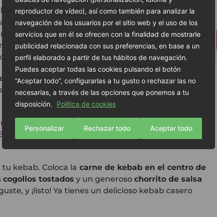
alsa lista, es el momento de preparar los demás
reproductor de vídeo), así como también para analizar la
u kebab. Pela unos
tomates maduros
,
córtalos en
navegación de los usuarios por el sitio web y el uso de los
mezcla de salsa de soja, vinagre de arroz, miso y un
servicios que en él se ofrecen con la finalidad de mostrarle
los en el horno a
130ºC durante 40 minutos
.
Este
publicidad relacionada con sus preferencias, en base a un
o.
perfil elaborado a partir de tus hábitos de navegación.
Puedes aceptar todas las cookies pulsando el botón
geramente unos cogollos de lechuga
en una sartén
“Aceptar todo”, configurarlas a tu gusto o rechazar las no
que adquieran un toque tostado sin que pierdan su
necesarias, a través de las opciones que ponemos a tu
disposición.
Política de cookies
útil es mojarlas ligeramente antes de calentarlas en
Personalizar
Rechazar todo
Aceptar todo
 Esto hará que queden suaves y esponjosas,
 tu kebab. Coloca la
carne de kebab en el centro de
s
cogollos tostados
y un generoso
chorrito de salsa
ste, y ¡listo! Ya tienes un delicioso kebab casero