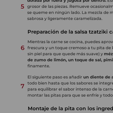
dorada por fuera y jugosa por dentro
.
Est
5
grosor de las piezas. Remueve ocasional
se queme en ningún lado. La mezcla de mi
sabrosa y ligeramente caramelizada.
Preparación de la salsa tzatziki 
Mientras la carne se cocina, puedes apro
6
frescura y un toque cremoso
a tu pita de
sin piel para que quede más suave) y
méz
de zumo de limón, un toque de sal, pim
finamente.
El siguiente paso es añadir
un diente de
todo bien hasta que los sabores se integre
7
para equilibrar el sabor intenso de la carn
montar las pitas para que se enfríe y tod
Montaje de la pita con los ingred