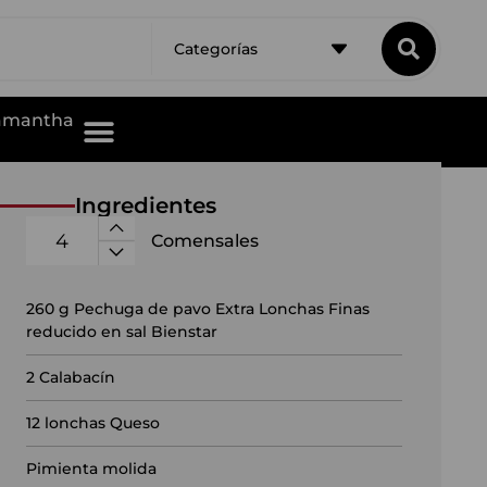
Categorías
Samantha
Ingredientes
eso en Airfryer
Comensales
260
g Pechuga de pavo Extra Lonchas Finas
reducido en sal Bienstar
2
Calabacín
12
lonchas Queso
Pimienta molida