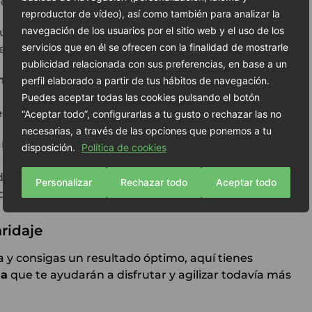
dad de usar sal adicional.
reproductor de vídeo), así como también para analizar la
navegación de los usuarios por el sitio web y el uso de los
 un acabado más dorado y sabroso. No es necesario
servicios que en él se ofrecen con la finalidad de mostrarle
iente.
publicidad relacionada con sus preferencias, en base a un
 minutos
. El tiempo puede variar ligeramente según
perfil elaborado a partir de tus hábitos de navegación.
os durante los últimos minutos. Sabrás que están listas
Puedes aceptar todas las cookies pulsando el botón
ueso burbujee ligeramente
en los extremos.
“Aceptar todo”, configurarlas a tu gusto o rechazar las no
necesarias, a través de las opciones que ponemos a tu
a disfrutarlas calientes, cuando el queso está
disposición.
Política de cookies
ta está en su máximo esplendor. Puedes
 deseas un plato más completo, o simplemente
Personalizar
Rechazar todo
Aceptar todo
dable.
ridaje
a y consigas un resultado óptimo, aquí tienes
na
que te ayudarán a disfrutar y agilizar todavía más