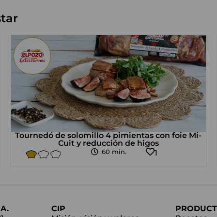
tar
Tournedó de solomillo 4 pimientas con foie Mi-
Cuit y reducción de higos
60 min.
1
A.
CIP
PRODUCT