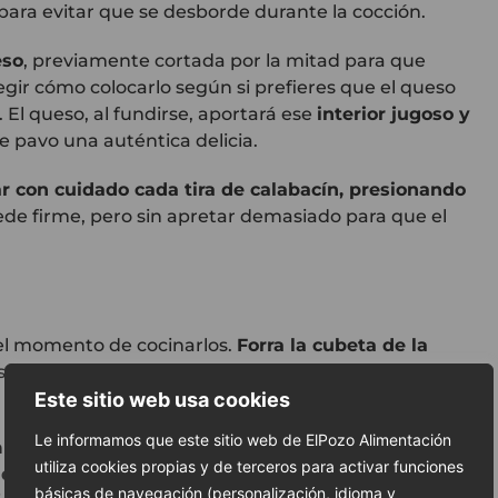
para evitar que se desborde durante la cocción.
eso
, previamente cortada por la mitad para que
egir cómo colocarlo según si prefieres que el queso
o. El queso, al fundirse, aportará ese
interior jugoso y
 pavo una auténtica delicia.
ar con cuidado cada tira de calabacín, presionando
uede firme, pero sin apretar demasiado para que el
a el momento de cocinarlos.
Forra la cubeta de la
esto te ayudará a evitar que el queso se pegue si se
Este sitio web usa cookies
Le informamos que este sitio web de ElPozo Alimentación
n pequeño espacio entre ellos para que el aire circule
utiliza cookies propias y de terceros para activar funciones
de pimienta molida al gusto
sobre cada uno. Esto
básicas de navegación (personalización, idioma y