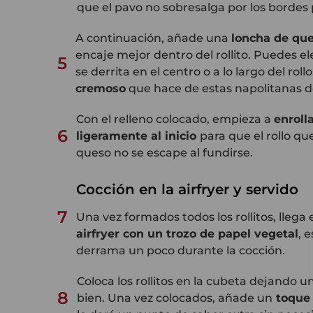
que el pavo no sobresalga por los bordes 
A continuación, añade una
loncha de qu
encaje mejor dentro del rollito. Puedes el
5
se derrita en el centro o a lo largo del roll
cremoso
que hace de estas napolitanas de
Con el relleno colocado, empieza a
enroll
6
ligeramente al inicio
para que el rollo q
queso no se escape al fundirse.
Cocción en la airfryer y servido
7
Una vez formados todos los rollitos, lleg
airfryer con un trozo de papel vegetal
, 
derrama un poco durante la cocción.
Coloca los rollitos en la cubeta dejando u
8
bien. Una vez colocados, añade un
toque 