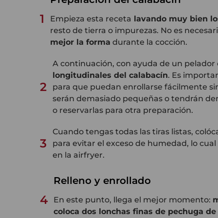
1
Empieza esta receta
lavando muy bien los
resto de tierra o impurezas. No es necesar
mejor la forma
durante la cocción.
A continuación, con ayuda de un pelador
longitudinales del calabacín
. Es importa
2
para que puedan enrollarse fácilmente s
serán demasiado pequeñas o tendrán dem
o reservarlas para otra preparación.
Cuando tengas todas las tiras listas, colóc
3
para evitar el exceso de humedad, lo cua
en la airfryer.
Relleno y enrollado
4
En este punto, llega el mejor momento:
m
coloca dos lonchas finas de pechuga de 