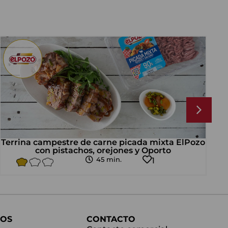
Terrina campestre de carne picada mixta ElPozo
con pistachos, orejones y Oporto
a
45 min.
1
OS
CONTACTO