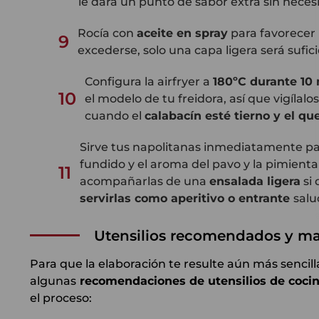
le dará un punto de sabor extra sin necesi
Rocía con
aceite en spray
para favorecer
9
excederse, solo una capa ligera será sufic
Configura la airfryer a
180ºC durante 10
10
el modelo de tu freidora, así que vigílal
cuando el
calabacín esté tierno y el q
Sirve tus napolitanas inmediatamente par
fundido y el aroma del pavo y la pimien
11
acompañarlas de una
ensalada ligera
si
servirlas como aperitivo o entrante
salu
Utensilios recomendados y ma
Para que la elaboración te resulte aún más sencill
algunas
recomendaciones de utensilios de coci
el proceso: