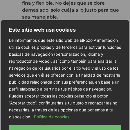
fina y flexible. No dejes que se dore
demasiado; solo cuájala lo justo para que
sea manejable.
Este sitio web usa cookies
Cortar el tomate
Mientras se enfría
ligeramente la tortilla, corta unas rodajas
Le informamos que este sitio web de ElPozo Alimentación
4
finas de tomate fresco. Será uno de los
utiliza cookies propias y de terceros para activar funciones
elementos que aporten jugosidad y
básicas de navegación (personalización, idioma y
contraste al interior del roll.
reproductor de vídeo), así como también para analizar la
navegación de los usuarios por el sitio web y el uso de los
Montar el rollito
Sobre la tortilla ya
servicios que en él se ofrecen con la finalidad de mostrarle
cocinada, extiende una capa generosa de la
publicidad relacionada con sus preferencias, en base a un
mezcla de quesos. A continuación, coloca las
perfil elaborado a partir de tus hábitos de navegación.
rodajas de tomate y cubre con varias
5
Puedes aceptar todas las cookies pulsando el botón
lonchas de pechuga de pavo Bienstar
“Aceptar todo”, configurarlas a tu gusto o rechazar las no
+PROTEÍNAS. Termina con unas hojas
necesarias, a través de las opciones que ponemos a tu
verdes (puedes usar más albahaca, rúcula o
disposición.
Política de cookies
espinaca baby).