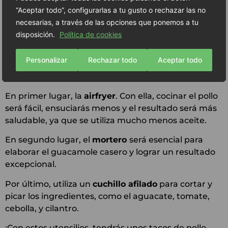
“Aceptar todo”, configurarlas a tu gusto o rechazar las no
Utensilios recomendados para los
necesarias, a través de las opciones que ponemos a tu
tacos de pollo crujiente en airfryer
disposición.
Política de cookies
Esta receta de tacos en airfryer requiere de algunos
Personalizar
Rechazar todo
Aceptar todo
utensilios concretos, con los que la elaboración será
más rápida y sencilla.
En primer lugar, la
airfryer
. Con ella, cocinar el pollo
será fácil, ensuciarás menos y el resultado será más
saludable, ya que se utiliza mucho menos aceite.
En segundo lugar, el
mortero
será esencial para
elaborar el guacamole casero y lograr un resultado
excepcional.
Por último, utiliza un
cuchillo afilado
para cortar y
picar los ingredientes, como el aguacate, tomate,
cebolla, y cilantro.
¡Con estos utensilios, tendrás unos tacos de pollo