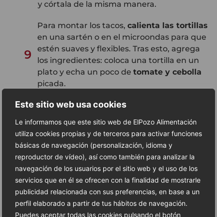
y córtala de la misma manera.
Para montar los tacos,
calienta las tortillas
en una sartén o en el microondas para que
estén suaves y flexibles. Tras esto, agrega
9
los ingredientes: coloca una tortilla en un
plato y echa un poco de
tomate y cebolla
picada.
Este sitio web usa cookies
Después, añade el
pollo y el guacamole
,
colocando dos tiras de pollo crujiente
Le informamos que este sitio web de ElPozo Alimentación
10
encima de los vegetales y agregando una
utiliza cookies propias y de terceros para activar funciones
buena porción de guacamole casero sobre
básicas de navegación (personalización, idioma y
el pollo crujiente.
reproductor de vídeo), así como también para analizar la
navegación de los usuarios por el sitio web y el uso de los
Por último,
desmenuza el queso feta y
servicios que en él se ofrecen con la finalidad de mostrarle
11
espolvoréalo
sobre el guacamole. Añade
publicidad relacionada con sus preferencias, en base a un
una hojita de cilantro fresco para decorar.
perfil elaborado a partir de tus hábitos de navegación.
Puedes aceptar todas las cookies pulsando el botón